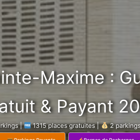
ainte-Maxime : G
atuit & Payant 2
rkings |
1315 places gratuites |
2 parking