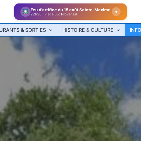
Tout l'agenda du Golfe de Saint-Tropez
▾
9 communes, un seul agenda
URANTS & SORTIES
HISTOIRE & CULTURE
INF