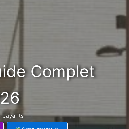
uide Complet
026
s payants