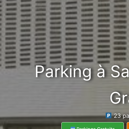
Parking à S
Gr
23 pa